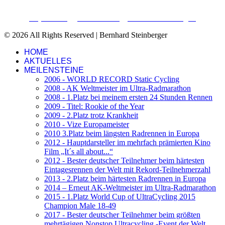
Impressum
Datenschutz
Cookieeinstellungen
© 2026 All Rights Reserved | Bernhard Steinberger
HOME
AKTUELLES
MEILENSTEINE
2006 - WORLD RECORD Static Cycling
2008 - AK Weltmeister im Ultra-Radmarathon
2008 - 1.Platz bei meinem ersten 24 Stunden Rennen
2009 - Titel: Rookie of the Year
2009 - 2.Platz trotz Krankheit
2010 - Vize Europameister
2010 3.Platz beim längsten Radrennen in Europa
2012 - Hauptdarsteller im mehrfach prämierten Kino
Film „It´s all about...“
2012 - Bester deutscher Teilnehmer beim härtesten
Eintagesrennen der Welt mit Rekord-Teilnehmerzahl
2013 - 2.Platz beim härtesten Radrennen in Europa
2014 – Erneut AK-Weltmeister im Ultra-Radmarathon
2015 - 1.Platz World Cup of UltraCycling 2015
Champion Male 18-49
2017 - Bester deutscher Teilnehmer beim größten
mehrtägigen Nonstop Ultracycling -Event der Welt