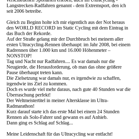
Langstrecken-Radfahren genannt - dem Extremsport, den ich
seit 2006 betreibe.
Gleich zu Beginn holte ich mir eigentlich aus der Not heraus
den WORLD RECORD im Static Cycling mit dem Eintrag in
das Buch der Rekorde.
Auf der Straße gelang mir der Durchbruch bei meinem aller
ersten Ultracycling-Rennen überhaupt: im Jahr 2008, bei einem
Radrennen über 1.000 km und 16.000 Höhenmeter –
NONSTOP!
Tag und Nacht nur Radfahren.... Es war damals nur die
Neugierde, die Herausforderung, ob man das ohne größere
Pause überhaupt treten kann.
Die Zielsetzung war damals nur, es irgendwie zu schaffen,
irgendwie ins Ziel zu kommen.
Doch es wurde viel mehr daraus, nach gute 40 Stunden war die
Überraschung perfekt!
Der Weltmeistertitel in meiner Altersklasse im Ultra-
Radmarathon!
Kurz darauf starte ich das erste Mal bei einem 24 Stunden
Rennen als Solo-Fahrer und gewann es auf Anhieb.
Dann ging es Schlag auf Schlag...
Meine Leidenschaft für das UItracycling war entfacht!